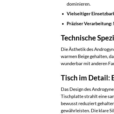
dominieren.
Vielseitiger Einsetzbark
Präziser Verarbeitung:
Technische Spez
Die Ästhetik des Androgyne
warmen Beige gehalten, das
wunderbar mit anderen Far
Tisch im Detail:
Das Design des Androgyne B
Tischplatte strahlt eine sa
bewusst reduziert gehalten
gewährleisten. Die klare S