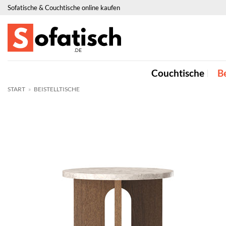
Zum
Sofatische & Couchtische online kaufen
Inhalt
springen
Couchtische
Be
START
»
BEISTELLTISCHE