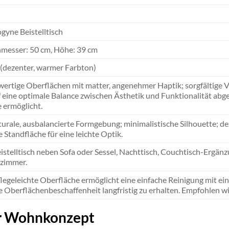
gyne Beistelltisch
messer: 50 cm, Höhe: 39 cm
 (dezenter, warmer Farbton)
ertige Oberflächen mit matter, angenehmer Haptik; sorgfältige 
uf eine optimale Balance zwischen Ästhetik und Funktionalität a
e ermöglicht.
turale, ausbalancierte Formgebung; minimalistische Silhouette; de
e Standfläche für eine leichte Optik.
eistelltisch neben Sofa oder Sessel, Nachttisch, Couchtisch-Erg
fzimmer.
flegeleichte Oberfläche ermöglicht eine einfache Reinigung mit ei
e Oberflächenbeschaffenheit langfristig zu erhalten. Empfohlen w
Ihr Wohnkonzept