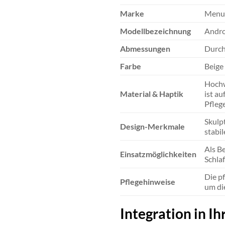
Marke
Menu
Modellbezeichnung
Andro
Abmessungen
Durch
Farbe
Beige
Hochw
Material & Haptik
ist a
Pfleg
Skulp
Design-Merkmale
stabil
Als B
Einsatzmöglichkeiten
Schla
Die p
Pflegehinweise
um di
Integration in 