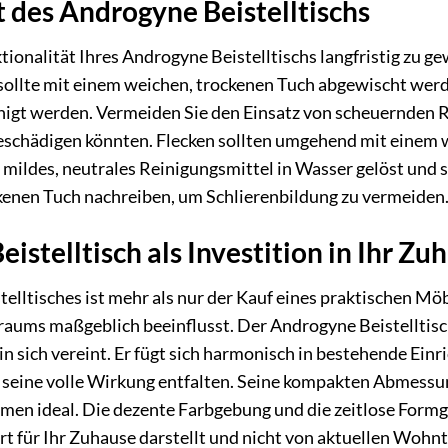
t des Androgyne Beistelltischs
ionalität Ihres Androgyne Beistelltischs langfristig zu ge
sollte mit einem weichen, trockenen Tuch abgewischt werd
igt werden. Vermeiden Sie den Einsatz von scheuernden R
eschädigen könnten. Flecken sollten umgehend mit einem w
mildes, neutrales Reinigungsmittel in Wasser gelöst und
kenen Tuch nachreiben, um Schlierenbildung zu vermeiden
istelltisch als Investition in Ihr Zu
elltisches ist mehr als nur der Kauf eines praktischen Möb
aums maßgeblich beeinflusst. Der Androgyne Beistelltisch 
 in sich vereint. Er fügt sich harmonisch in bestehende Ein
seine volle Wirkung entfalten. Seine kompakten Abmessu
en ideal. Die dezente Farbgebung und die zeitlose Formge
 für Ihr Zuhause darstellt und nicht von aktuellen Wohnt