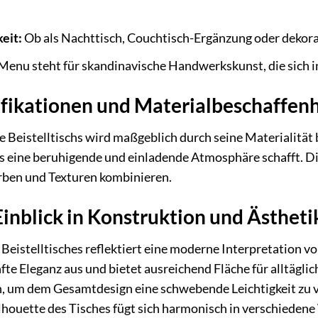
eit:
Ob als Nachttisch, Couchtisch-Ergänzung oder dekorati
Menu steht für skandinavische Handwerkskunst, die sich in
ifikationen und Materialbeschaffenh
 Beistelltischs wird maßgeblich durch seine Materialität 
 eine beruhigende und einladende Atmosphäre schafft. Dies
ben und Texturen kombinieren.
 Einblick in Konstruktion und Ästheti
eistelltisches reflektiert eine moderne Interpretation v
nfte Eleganz aus und bietet ausreichend Fläche für alltägli
, um dem Gesamtdesign eine schwebende Leichtigkeit zu ve
ilhouette des Tisches fügt sich harmonisch in verschiedene