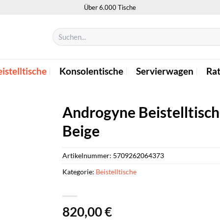
Über 6.000 Tische
Suchen
nach:
istelltische
Konsolentische
Servierwagen
Ra
Androgyne Beistelltisch
Beige
Artikelnummer:
5709262064373
Kategorie:
Beistelltische
820,00
€