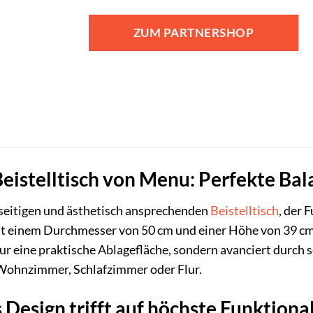
ZUM PARTNERSHOP
eistelltisch von Menu: Perfekte Ba
lseitigen und ästhetisch ansprechenden
Beistelltisch
, der 
it einem Durchmesser von 50 cm und einer Höhe von 39 cm 
t nur eine praktische Ablagefläche, sondern avanciert durc
 Wohnzimmer, Schlafzimmer oder Flur.
 Design trifft auf höchste Funktional