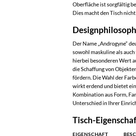
Oberfläche ist sorgfältig 
Dies macht den Tisch nicht
Designphilosophi
Der Name „Androgyne“ deute
sowohl maskuline als auch 
hierbei besonderen Wert auf
die Schaffung von Objekte
fördern. Die Wahl der Farb
wirkt erdend und bietet ei
Kombination aus Form, Far
Unterschied in Ihrer Einri
Tisch-Eigenschaf
EIGENSCHAFT
BES