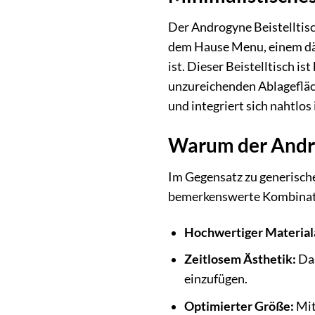
Der Androgyne Beistelltis
dem Hause Menu, einem dän
ist. Dieser Beistelltisch 
unzureichenden Ablagefläche
und integriert sich nahtlos
Warum der Androg
Im Gegensatz zu generischen
bemerkenswerte Kombinat
Hochwertiger Material
Zeitlosem Ästhetik:
Das
einzufügen.
Optimierter Größe:
Mit