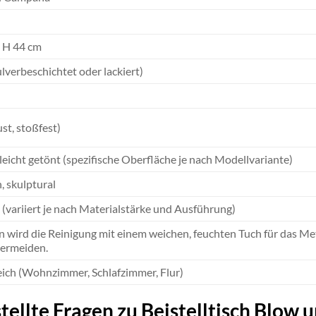
 H 44 cm
lverbeschichtet oder lackiert)
st, stoßfest)
leicht getönt (spezifische Oberfläche je nach Modellvariante)
, skulptural
g (variiert je nach Materialstärke und Ausführung)
 wird die Reinigung mit einem weichen, feuchten Tuch für das Meta
vermeiden.
ich (Wohnzimmer, Schlafzimmer, Flur)
ellte Fragen zu Beistelltisch Blow up