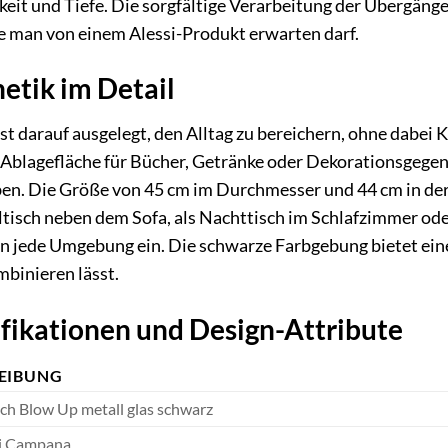
gkeit und Tiefe. Die sorgfältige Verarbeitung der Übergäng
e man von einem Alessi-Produkt erwarten darf.
etik im Detail
st darauf ausgelegt, den Alltag zu bereichern, ohne dabei 
s Ablagefläche für Bücher, Getränke oder Dekorationsgege
ben. Die Größe von 45 cm im Durchmesser und 44 cm in der
ltisch neben dem Sofa, als Nachttisch im Schlafzimmer ode
 in jede Umgebung ein. Die schwarze Farbgebung bietet eine
binieren lässt.
fikationen und Design-Attribute
EIBUNG
isch Blow Up metall glas schwarz
li Campana