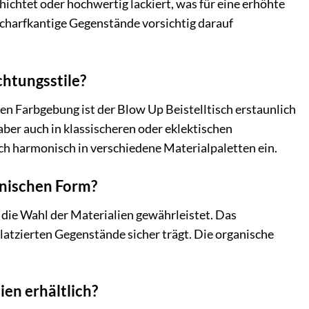
hichtet oder hochwertig lackiert, was für eine erhöhte
scharfkantige Gegenstände vorsichtig darauf
chtungsstile?
n Farbgebung ist der Blow Up Beistelltisch erstaunlich
aber auch in klassischeren oder eklektischen
h harmonisch in verschiedene Materialpaletten ein.
ganischen Form?
d die Wahl der Materialien gewährleistet. Das
platzierten Gegenstände sicher trägt. Die organische
ien erhältlich?