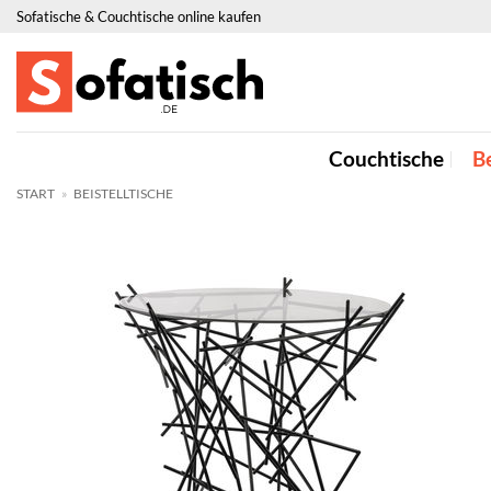
Zum
Sofatische & Couchtische online kaufen
Inhalt
springen
Couchtische
Be
START
»
BEISTELLTISCHE