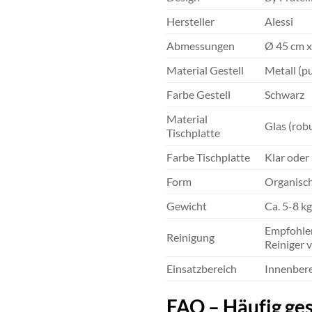
Hersteller
Alessi
Abmessungen
Ø 45 cm x
Material Gestell
Metall (pu
Farbe Gestell
Schwarz
Material
Glas (robu
Tischplatte
Farbe Tischplatte
Klar oder 
Form
Organisch
Gewicht
Ca. 5-8 k
Empfohlen
Reinigung
Reiniger 
Einsatzbereich
Innenbere
FAQ – Häufig gest