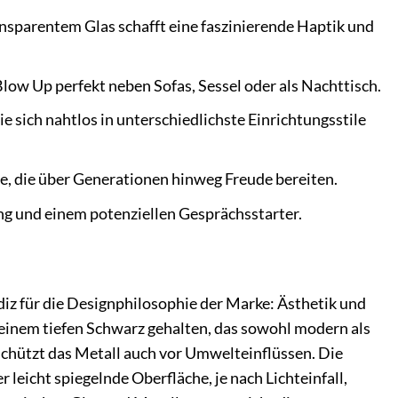
sparentem Glas schafft eine faszinierende Haptik und
ow Up perfekt neben Sofas, Sessel oder als Nachttisch.
e sich nahtlos in unterschiedlichste Einrichtungsstile
te, die über Generationen hinweg Freude bereiten.
ng und einem potenziellen Gesprächsstarter.
ndiz für die Designphilosophie der Marke: Ästhetik und
n einem tiefen Schwarz gehalten, das sowohl modern als
 schützt das Metall auch vor Umwelteinflüssen. Die
 leicht spiegelnde Oberfläche, je nach Lichteinfall,