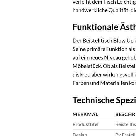
verleiht dem Tisch Leichti
handwerkliche Qualität, di
Funktionale Ästh
Der Beistelltisch Blow Up i
Seine primäre Funktion al
auf ein neues Niveau geho
Möbelstück. Ob als Beistel
diskret, aber wirkungsvoll
Farben und Materialien kom
Technische Spezi
MERKMAL
BESCHR
Produkttitel
Beistellt
Design
By Fratel