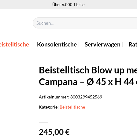
Über 6.000 Tische
Suchen
nach:
istelltische
Konsolentische
Servierwagen
Ra
Beistelltisch Blow up me
Campana – Ø 45 x H 44 
Artikelnummer:
8003299452569
Kategorie:
Beistelltische
245,00
€