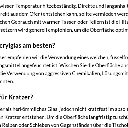
 gewissen Temperatur hitzebeständig. Direkte und langanha
irekt aus dem Ofen) entstehen kann, sollte vermieden we
ichen Gebrauch mit warmen Tassen oder Tellern ist die Hitz
etzern wird generell empfohlen, um die Oberfläche optim
Acrylglas am besten?
ses empfehlen wir die Verwendung eines weichen, fusselfr
gsmittel angefeuchtet ist. Wischen Sie die Oberfläche an
die Verwendung von aggressiven Chemikalien, Lösungsmitt
nnten.
 für Kratzer?
ster als herkömmliches Glas, jedoch nicht kratzfest im abs
 Kratzer entstehen. Um die Oberfläche langfristig zu sch
 Reiben oder Schieben von Gegenständen über die Tischob