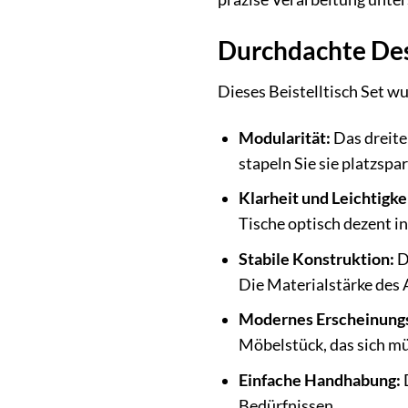
Durchdachte Des
Dieses Beistelltisch Set wu
Modularität:
Das dreite
stapeln Sie sie platzsp
Klarheit und Leichtigke
Tische optisch dezent i
Stabile Konstruktion:
D
Die Materialstärke des 
Modernes Erscheinungs
Möbelstück, das sich müh
Einfache Handhabung:
D
Bedürfnissen.