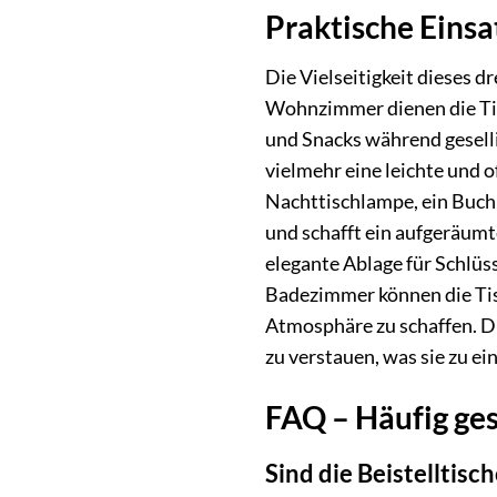
Praktische Einsat
Die Vielseitigkeit dieses 
Wohnzimmer dienen die Tisc
und Snacks während geselli
vielmehr eine leichte und o
Nachttischlampe, ein Buch 
und schafft ein aufgeräumt
elegante Ablage für Schlüss
Badezimmer können die Tis
Atmosphäre zu schaffen. Di
zu verstauen, was sie zu e
FAQ – Häufig gest
Sind die Beistelltisc