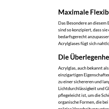
Maximale Flexibil
Das Besondere an diesem Bei
sind so konzipiert, dass si
bedarfsgerecht anzupassen 
Acrylglases fügt sich nahtl
Die Überlegenhei
Acrylglas, auch bekannt al
einzigartigen Eigenschafte
zu einer sichereren und la
Lichtdurchlässigkeit und G
pflegeleicht ist, um die 
organische Formen, die bei
präzise Verarbeitung unters