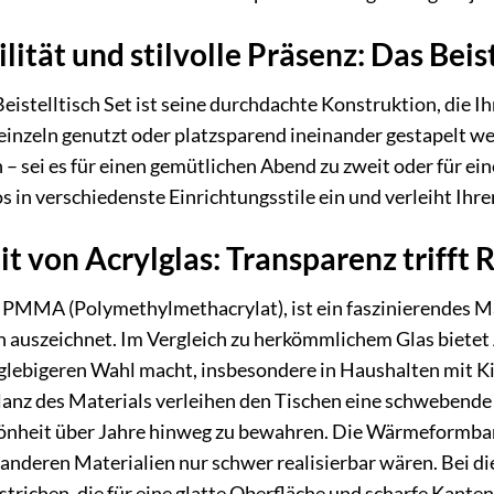
ität und stilvolle Präsenz: Das Beist
stelltisch Set ist seine durchdachte Konstruktion, die Ihn
e einzeln genutzt oder platzsparend ineinander gestapelt w
– sei es für einen gemütlichen Abend zu zweit oder für e
os in verschiedenste Einrichtungsstile ein und verleiht Ihr
t von Acrylglas: Transparenz trifft 
s PMMA (Polymethylmethacrylat), ist ein faszinierendes Mat
n auszeichnet. Im Vergleich zu herkömmlichem Glas bietet A
nglebigeren Wahl macht, insbesondere in Haushalten mit K
lanz des Materials verleihen den Tischen eine schwebende 
Schönheit über Jahre hinweg zu bewahren. Die Wärmeformba
 anderen Materialien nur schwer realisierbar wären. Bei di
trichen, die für eine glatte Oberfläche und scharfe Kanten