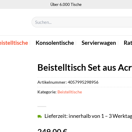
Über 6.000 Tische
Suchen
nach:
istelltische
Konsolentische
Servierwagen
Ra
Beistelltisch Set aus Acr
Artikelnummer:
4057995298956
Kategorie:
Beistelltische
Lieferzeit: innerhalb von 1 – 3 Werkta
249,00
€