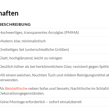
haften
BESCHREIBUNG
Hochwertiges, transparentes Acrylglas (PMMA)
Modern, klar, minimalistisch
Dreiteiliges Set (unterschiedliche Größen)
Glatt, hochglänzend, leicht zu reinigen
Deutlich höher als bei herkömmlichem Glas; resistent gegen Split
Mit einem weichen, feuchten Tuch und mildem Reinigungsmittel a
verwenden.
Als
Beistelltische
neben Sofas und Sesseln, Nachttische im Schlafz
Dekorationsgegenständen.
Keine Montage erforderlich – sofort einsatzbereit