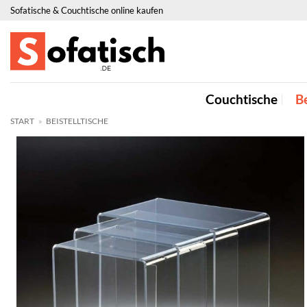
Zum
Sofatische & Couchtische online kaufen
Inhalt
springen
Couchtische
Be
START
»
BEISTELLTISCHE