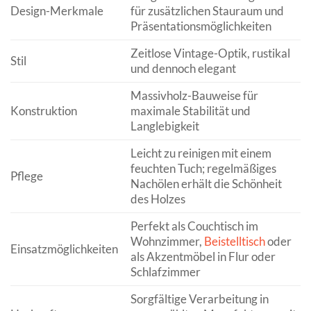
Design-Merkmale
für zusätzlichen Stauraum und
Präsentationsmöglichkeiten
Zeitlose Vintage-Optik, rustikal
Stil
und dennoch elegant
Massivholz-Bauweise für
Konstruktion
maximale Stabilität und
Langlebigkeit
Leicht zu reinigen mit einem
feuchten Tuch; regelmäßiges
Pflege
Nachölen erhält die Schönheit
des Holzes
Perfekt als Couchtisch im
Wohnzimmer,
Beistelltisch
oder
Einsatzmöglichkeiten
als Akzentmöbel in Flur oder
Schlafzimmer
Sorgfältige Verarbeitung in