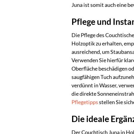
Juna ist somit auch eine b
Pflege und Insta
Die Pflege des Couchtische
Holzoptik zu erhalten, em
ausreichend, um Staubansa
Verwenden Sie hierfür klar
Oberfläche beschädigen od
saugfähigen Tuch aufzuneh
verdünnt in Wasser, verwe
die direkte Sonneneinstrah
Pflegetipps
stellen Sie sic
Die ideale Ergä
Der Couchtisch Juna in Holz