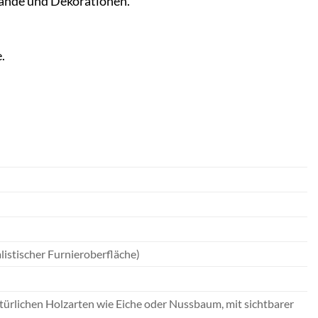
tände und Dekorationen.
.
listischer Furnieroberfläche)
atürlichen Holzarten wie Eiche oder Nussbaum, mit sichtbarer