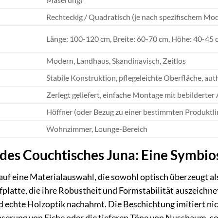
Rechteckig / Quadratisch (je nach spezifischem Mod
Länge: 100-120 cm, Breite: 60-70 cm, Höhe: 40-45 
Modern, Landhaus, Skandinavisch, Zeitlos
Stabile Konstruktion, pflegeleichte Oberfläche, a
Zerlegt geliefert, einfache Montage mit bebilderter
Höffner (oder Bezug zu einer bestimmten Produktli
Wohnzimmer, Lounge-Bereich
 des Couchtisches Juna: Eine Symbio
uf eine Materialauswahl, die sowohl optisch überzeugt als 
platte, die ihre Robustheit und Formstabilität auszeichn
nd echte Holzoptik nachahmt. Die Beschichtung imitiert nic
aserung von Eiche oder die tieferen Töne von Nussbaum, so