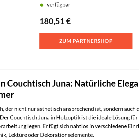
verfügbar
180,51
€
ZUM PARTNERSHOP
n Couchtisch Juna: Natürliche Elega
mmer
h, der nicht nur ästhetisch ansprechend ist, sondern auc
 Couchtisch Juna in Holzoptik ist die ideale Lösung für al
arbeitung legen. Er fügt sich nahtlos in verschiedene Einri
nik, Lektüre oder Dekorationselemente.