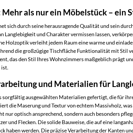
 Mehr als nur ein Möbelstück – ein 
et sich durch seine herausragende Qualität und sein durc
n Langlebigkeit und Charakter vermissen lassen, verkörp
che Holzoptik verleiht jedem Raum eine warme und einlad
rend die großzügige Tischfläche Funktionalität mit Stil ver
ent, das den Stil Ihres Wohnzimmers maßgeblich prägt und
ist.
rbeitung und Materialien für Langl
 sorgfältig ausgewählten Materialien gefertigt, die für ih
iert die Maserung und Textur von echtem Massivholz, was
ht nur optisch ansprechend, sondern auch besonders pflege
 und Flecken. Die solide Bauweise, die auf eine langanhalt
ück haben werden. Die präzise Verarbeitung der Kanten un