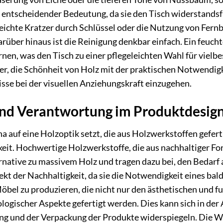
 entscheidender Bedeutung, da sie den Tisch widerstandsf
eichte Kratzer durch Schlüssel oder die Nutzung von Fernb
rüber hinaus ist die Reinigung denkbar einfach. Ein feuch
en, was den Tisch zu einer pflegeleichten Wahl für vielb
er, die Schönheit von Holz mit der praktischen Notwendigk
se bei der visuellen Anziehungskraft einzugehen.
und Verantwortung im Produktdesig
 auf eine Holzoptik setzt, die aus Holzwerkstoffen geferti
keit. Hochwertige Holzwerkstoffe, die aus nachhaltiger F
ative zu massivem Holz und tragen dazu bei, den Bedarf a
pekt der Nachhaltigkeit, da sie die Notwendigkeit eines bal
bel zu produzieren, die nicht nur den ästhetischen und 
logischer Aspekte gefertigt werden. Dies kann sich in de
ung und der Verpackung der Produkte widerspiegeln. Die W