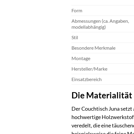
Form
Abmessungen (ca. Angaben,
modellabhängig)
Stil
Besondere Merkmale
Montage
Hersteller/Marke
Einsatzbereich
Die Materialität
Der Couchtisch Juna setzt a
hochwertige Holzwerkstoff
veredelt, die eine täusche
beispielsweise die feine M