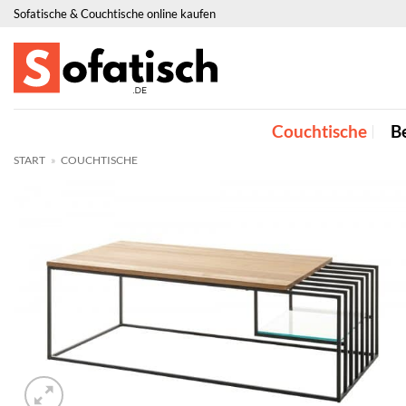
Zum
Sofatische & Couchtische online kaufen
Inhalt
springen
Couchtische
Be
START
»
COUCHTISCHE