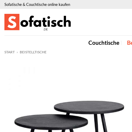
Zum
Sofatische & Couchtische online kaufen
Inhalt
springen
Couchtische
Be
START
»
BEISTELLTISCHE