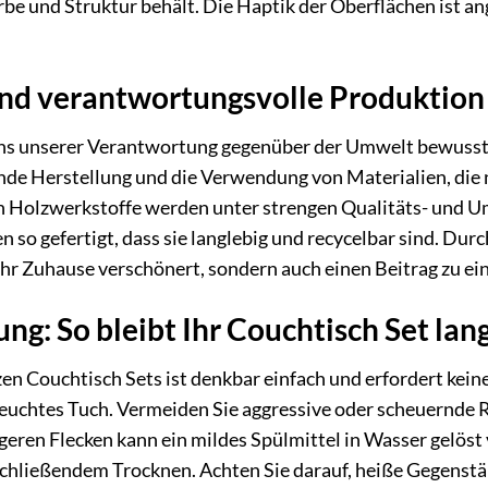
rbe und Struktur behält. Die Haptik der Oberflächen ist a
und verantwortungsvolle Produktion
uns unserer Verantwortung gegenüber der Umwelt bewusst.
de Herstellung und die Verwendung von Materialien, die 
Holzwerkstoffe werden unter strengen Qualitäts- und Um
o gefertigt, dass sie langlebig und recycelbar sind. Durch
Ihr Zuhause verschönert, sondern auch einen Beitrag zu e
ng: So bleibt Ihr Couchtisch Set lan
en Couchtisch Sets ist denkbar einfach und erfordert keine
 feuchtes Tuch. Vermeiden Sie aggressive oder scheuernde 
geren Flecken kann ein mildes Spülmittel in Wasser gelö
chließendem Trocknen. Achten Sie darauf, heiße Gegenstän