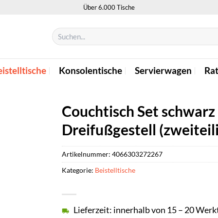
Über 6.000 Tische
Suchen
nach:
istelltische
Konsolentische
Servierwagen
Ra
Couchtisch Set schwarz 
Dreifußgestell (zweiteil
Artikelnummer:
4066303272267
Kategorie:
Beistelltische
Lieferzeit: innerhalb von 15 – 20 Wer