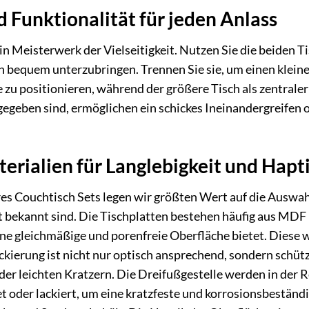
d Funktionalität für jeden Anlass
ein Meisterwerk der Vielseitigkeit. Nutzen Sie die beiden 
 bequem unterzubringen. Trennen Sie sie, um einen klein
zu positionieren, während der größere Tisch als zentraler 
 gegeben sind, ermöglichen ein schickes Ineinandergreifen
rialien für Langlebigkeit und Hapt
es Couchtisch Sets legen wir größten Wert auf die Auswahl 
it bekannt sind. Die Tischplatten bestehen häufig aus MDF 
ine gleichmäßige und porenfreie Oberfläche bietet. Diese 
ckierung ist nicht nur optisch ansprechend, sondern schüt
oder leichten Kratzern. Die Dreifußgestelle werden in der 
 oder lackiert, um eine kratzfeste und korrosionsbeständi