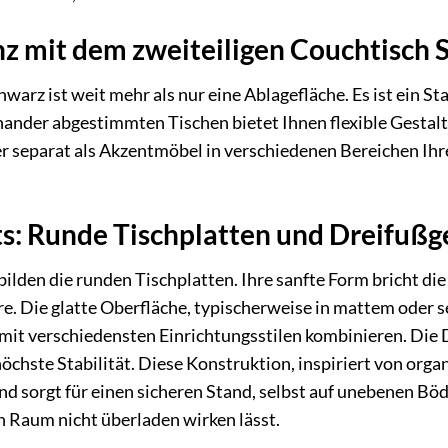
z mit dem zweiteiligen Couchtisch 
hwarz ist weit mehr als nur eine Ablagefläche. Es ist ein
ander abgestimmten Tischen bietet Ihnen flexible Gestalt
r separat als Akzentmöbel in verschiedenen Bereichen Ihr
s: Runde Tischplatten und Dreifußgest
ilden die runden Tischplatten. Ihre sanfte Form bricht die
. Die glatte Oberfläche, typischerweise in mattem oder s
mit verschiedensten Einrichtungsstilen kombinieren. Die D
öchste Stabilität. Diese Konstruktion, inspiriert von org
d sorgt für einen sicheren Stand, selbst auf unebenen Böde
n Raum nicht überladen wirken lässt.