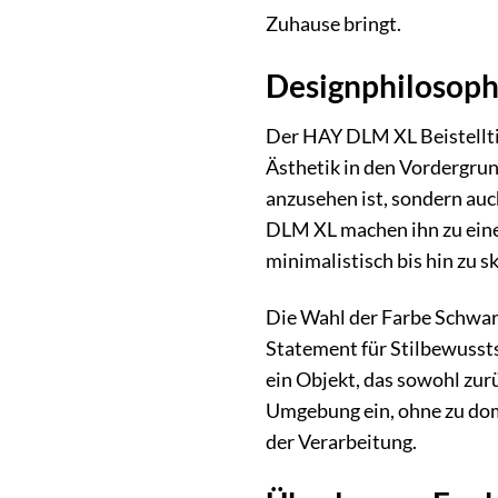
Zuhause bringt.
Designphilosoph
Der HAY DLM XL Beistelltis
Ästhetik in den Vordergrun
anzusehen ist, sondern auc
DLM XL machen ihn zu einem
minimalistisch bis hin zu s
Die Wahl der Farbe Schwarz 
Statement für Stilbewussts
ein Objekt, das sowohl zurü
Umgebung ein, ohne zu dom
der Verarbeitung.