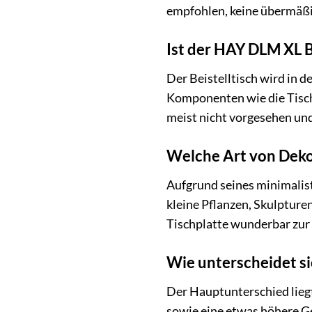
empfohlen, keine übermäßi
Ist der HAY DLM XL B
Der Beistelltisch wird in d
Komponenten wie die Tisch
meist nicht vorgesehen und 
Welche Art von Dekor
Aufgrund seines minimalist
kleine Pflanzen, Skulpture
Tischplatte wunderbar zur 
Wie unterscheidet s
Der Hauptunterschied liegt
sowie eine etwas höhere Ge