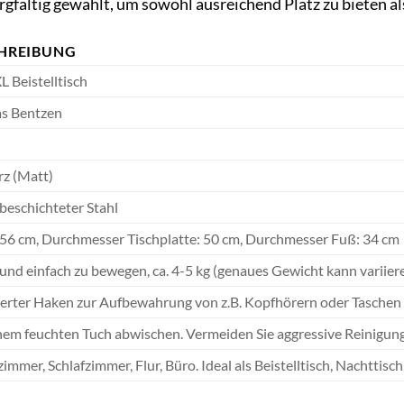
gfältig gewählt, um sowohl ausreichend Platz zu bieten al
HREIBUNG
 Beistelltisch
s Bentzen
z (Matt)
beschichteter Stahl
56 cm, Durchmesser Tischplatte: 50 cm, Durchmesser Fuß: 34 cm
 und einfach zu bewegen, ca. 4-5 kg (genaues Gewicht kann variier
ierter Haken zur Aufbewahrung von z.B. Kopfhörern oder Taschen
nem feuchten Tuch abwischen. Vermeiden Sie aggressive Reinigung
mmer, Schlafzimmer, Flur, Büro. Ideal als Beistelltisch, Nachttisch