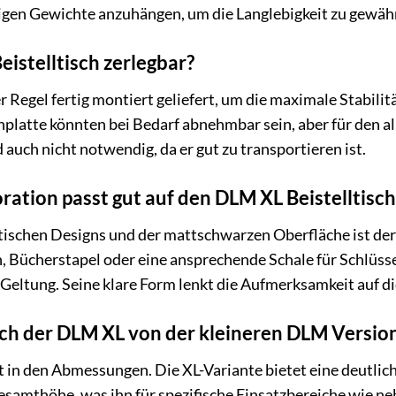
gen Gewichte anzuhängen, um die Langlebigkeit zu gewähr
eistelltisch zerlegbar?
er Regel fertig montiert geliefert, um die maximale Stabili
platte könnten bei Bedarf abnehmbar sein, aber für den 
auch nicht notwendig, da er gut zu transportieren ist.
ation passt gut auf den DLM XL Beistelltisch
ischen Designs und der mattschwarzen Oberfläche ist der 
n, Bücherstapel oder eine ansprechende Schale für Schlüsse
Geltung. Seine klare Form lenkt die Aufmerksamkeit auf di
ich der DLM XL von der kleineren DLM Versio
 in den Abmessungen. Die XL-Variante bietet eine deutlic
samthöhe, was ihn für spezifische Einsatzbereiche wie ne