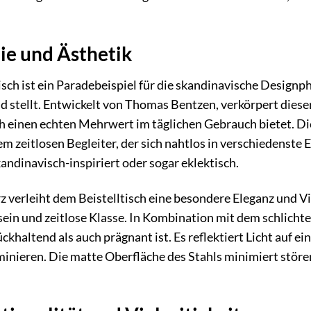
ie und Ästhetik
ch ist ein Paradebeispiel für die skandinavische Designph
d stellt. Entwickelt von Thomas Bentzen, verkörpert dieser
h einen echten Mehrwert im täglichen Gebrauch bietet. Die
 zeitlosen Begleiter, der sich nahtlos in verschiedenste 
kandinavisch-inspiriert oder sogar eklektisch.
verleiht dem Beistelltisch eine besondere Eleganz und Viel
ein und zeitlose Klasse. In Kombination mit dem schlich
ckhaltend als auch prägnant ist. Es reflektiert Licht auf ei
inieren. Die matte Oberfläche des Stahls minimiert störe