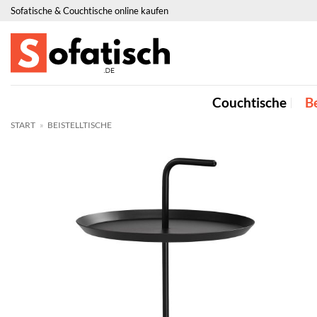
Zum
Sofatische & Couchtische online kaufen
Inhalt
springen
Couchtische
Be
START
»
BEISTELLTISCHE