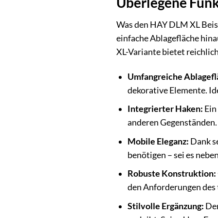
Überlegene Funkt
Was den HAY DLM XL Beistel
einfache Ablagefläche hina
XL-Variante bietet reichlich
Umfangreiche Ablagefl
dekorative Elemente. Ide
Integrierter Haken:
Ein
anderen Gegenständen. D
Mobile Eleganz:
Dank se
benötigen – sei es neben
Robuste Konstruktion:
den Anforderungen des t
Stilvolle Ergänzung:
Der