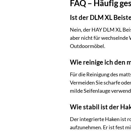
FAQ – Häufig ges
Ist der DLM XL Beist
Nein, der HAY DLM XL Beist
aber nicht für wechselnde
Outdoormöbel.
Wie reinige ich den 
Für die Reinigung des matt
Vermeiden Sie scharfe oder
milde Seifenlauge verwend
Wie stabil ist der Ha
Der integrierte Haken ist r
aufzunehmen. Er ist fest 