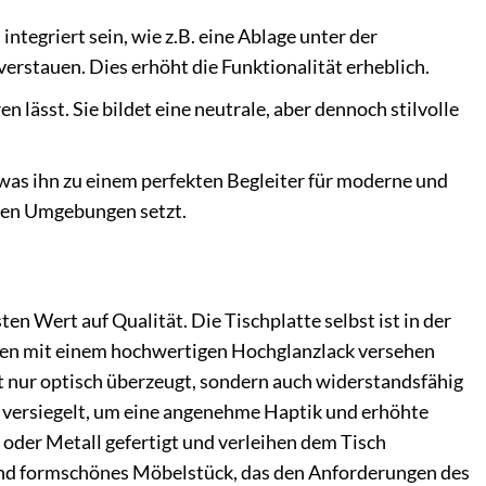
ntegriert sein, wie z.B. eine Ablage unter der
verstauen. Dies erhöht die Funktionalität erheblich.
n lässt. Sie bildet eine neutrale, aber dennoch stilvolle
 was ihn zu einem perfekten Begleiter für moderne und
eren Umgebungen setzt.
n Wert auf Qualität. Die Tischplatte selbst ist in der
hten mit einem hochwertigen Hochglanzlack versehen
ht nur optisch überzeugt, sondern auch widerstandsfähig
d versiegelt, um eine angenehme Haptik und erhöhte
 oder Metall gefertigt und verleihen dem Tisch
s und formschönes Möbelstück, das den Anforderungen des