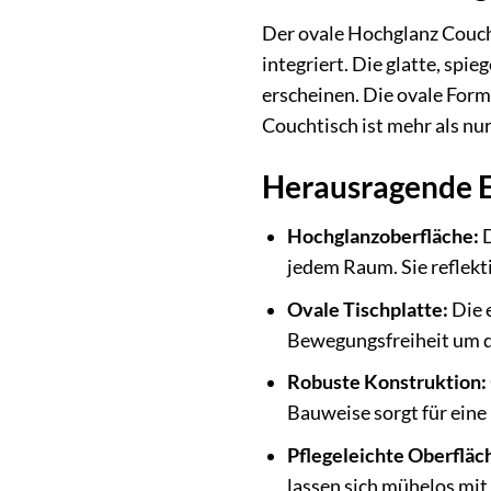
Der ovale Hochglanz Couchti
integriert. Die glatte, spi
erscheinen. Die ovale Form
Couchtisch ist mehr als nur
Herausragende E
Hochglanzoberfläche:
D
jedem Raum. Sie reflekti
Ovale Tischplatte:
Die 
Bewegungsfreiheit um d
Robuste Konstruktion:
Bauweise sorgt für eine
Pflegeleichte Oberfläc
lassen sich mühelos mit