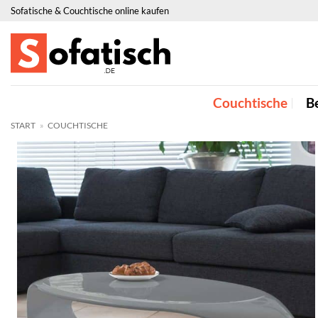
Zum
Sofatische & Couchtische online kaufen
Inhalt
springen
Couchtische
Be
START
»
COUCHTISCHE