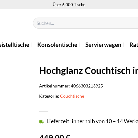
Über 6.000 Tische
Suchen
nach:
istelltische
Konsolentische
Servierwagen
Ra
Hochglanz Couchtisch in
Artikelnummer:
4066303213925
Kategorie:
Couchtische
Lieferzeit: innerhalb von 10 – 14 Wer
449,00
€