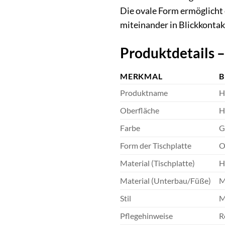
Die ovale Form ermöglicht 
miteinander in Blickkontak
Produktdetails –
MERKMAL
B
Produktname
H
Oberfläche
H
Farbe
G
Form der Tischplatte
O
Material (Tischplatte)
H
Material (Unterbau/Füße)
M
Stil
M
Pflegehinweise
R