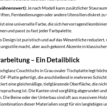
wähnenswert):
Je nach Modell kann zusätzlicher Stauraum i
iften, Fernbedienungen oder andere Utensilien diskret zu 
st eine universelle Farbe, die sich hervorragend kombiniere
nen und passt zu fast jeder Farbpalette.
 Design ist puristisch und auf das Wesentliche reduziert,
tungsstile macht, aber auch gekonnt Akzente in klassisch
arbeitung – Ein Detailblick
hglanz Couchtischs in Grau ovaler Tischplatte legt höchste
MDF-Platte gefertigt, die anschließend in mehreren Schic
tiert eine gleichmäßige, tiefglänzende Oberfläche, die nic
nspruchung ist. Die Kanten sind sorgfältig abgerundet un
n. Die Beine oder der Unterbau sind oft aus massivem Holz
e Kombination dieser Materialien sorgt für ein langlebige