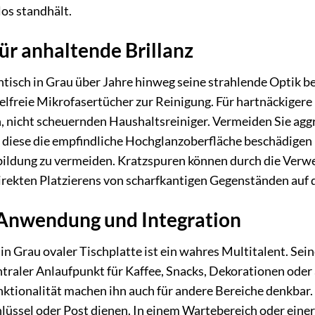
os standhält.
ür anhaltende Brillanz
isch in Grau über Jahre hinweg seine strahlende Optik beh
elfreie Mikrofasertücher zur Reinigung. Für hartnäckigere 
, nicht scheuernden Haushaltsreiniger. Vermeiden Sie agg
iese die empfindliche Hochglanzoberfläche beschädigen k
ildung zu vermeiden. Kratzspuren können durch die Verwe
irekten Platzierens von scharfkantigen Gegenständen auf 
n Anwendung und Integration
n Grau ovaler Tischplatte ist ein wahres Multitalent. Sein
raler Anlaufpunkt für Kaffee, Snacks, Dekorationen oder 
ktionalität machen ihn auch für andere Bereiche denkbar. I
lüssel oder Post dienen. In einem Wartebereich oder eine