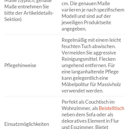
Maße (typisch, genaue
cm. Die genauen Maße
Maße entnehmen Sie
variieren je nach spezifischem
bitte der Artikeldetails-
Modell und sind auf der
Sektion)
jeweiligen Produktseite
angegeben.
Regelmäßig mit einem leicht
feuchten Tuch abwischen.
Vermeiden Sie aggressive
Reinigungsmittel. Flecken
Pflegehinweise
umgehend entfernen. Für
eine langanhaltende Pflege
kann gelegentlich eine
Möbelpolitur für Massivholz
verwendet werden.
Perfekt als Couchtisch im
Wohnzimmer, als
Beistelltisch
neben dem Sofa oder als
dekoratives Element in Flur
Einsatzmöglichkeiten
und Esszimmer. Bietet