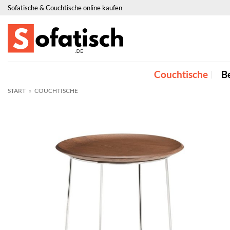
Zum
Sofatische & Couchtische online kaufen
Inhalt
springen
Couchtische
Be
START
»
COUCHTISCHE