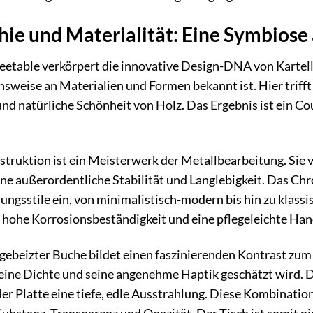
ie und Materialität: Eine Symbiose
eetable verkörpert die innovative Design-DNA von Kartell
weise an Materialien und Formen bekannt ist. Hier trifft
nd natürliche Schönheit von Holz. Das Ergebnis ist ein Co
truktion ist ein Meisterwerk der Metallbearbeitung. Sie v
eine außerordentliche Stabilität und Langlebigkeit. Das Chro
tungsstile ein, von minimalistisch-modern bis hin zu klass
 hohe Korrosionsbeständigkeit und eine pflegeleichte Ha
 gebeizter Buche bildet einen faszinierenden Kontrast zum 
seine Dichte und seine angenehme Haptik geschätzt wird. D
der Platte eine tiefe, edle Ausstrahlung. Diese Kombinatio