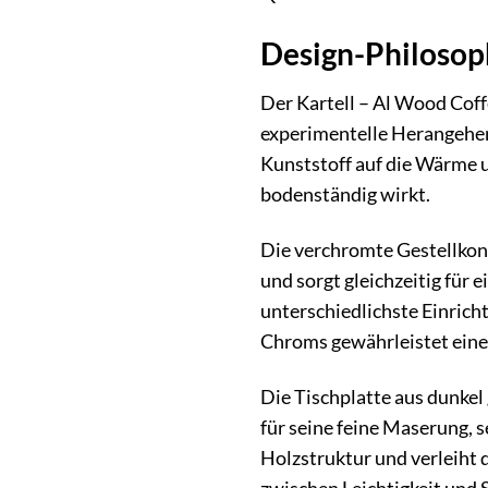
Design-Philosoph
Der Kartell – Al Wood Coff
experimentelle Herangehens
Kunststoff auf die Wärme u
bodenständig wirkt.
Die verchromte Gestellkons
und sorgt gleichzeitig für 
unterschiedlichste Einrich
Chroms gewährleistet eine
Die Tischplatte aus dunkel
für seine feine Maserung, 
Holzstruktur und verleiht 