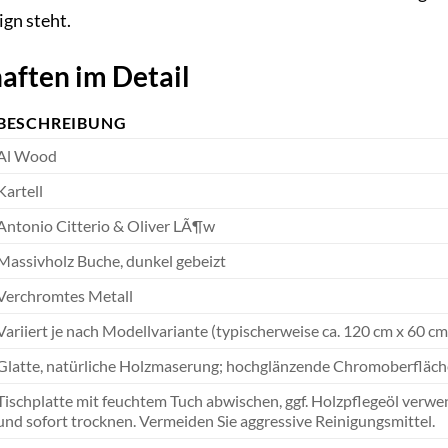
gn steht.
aften im Detail
BESCHREIBUNG
Al Wood
Kartell
Antonio Citterio & Oliver LÃ¶w
Massivholz Buche, dunkel gebeizt
Verchromtes Metall
Variiert je nach Modellvariante (typischerweise ca. 120 cm x 60 cm
Glatte, natürliche Holzmaserung; hochglänzende Chromoberfläch
Tischplatte mit feuchtem Tuch abwischen, ggf. Holzpflegeöl verw
und sofort trocknen. Vermeiden Sie aggressive Reinigungsmittel.