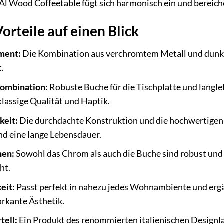
r Al Wood Coffeetable fügt sich harmonisch ein und bereic
rteile auf einen Blick
ment:
Die Kombination aus verchromtem Metall und dunkle
.
ombination:
Robuste Buche für die Tischplatte und langle
klassige Qualität und Haptik.
keit:
Die durchdachte Konstruktion und die hochwertigen 
nd eine lange Lebensdauer.
hen:
Sowohl das Chrom als auch die Buche sind robust und la
ht.
eit:
Passt perfekt in nahezu jedes Wohnambiente und erg
rkante Ästhetik.
tell:
Ein Produkt des renommierten italienischen Designlab