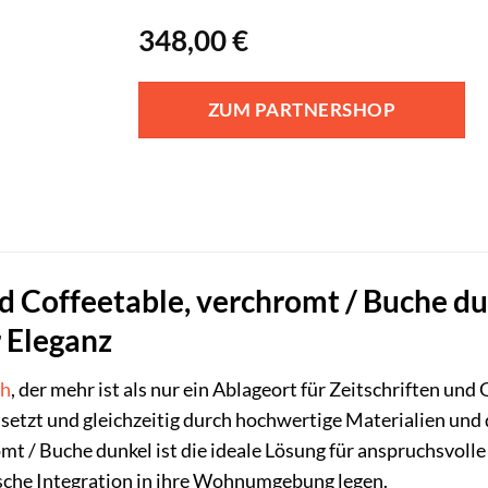
348,00
€
ZUM PARTNERSHOP
d Coffeetable, verchromt / Buche du
 Eleganz
ch
, der mehr ist als nur ein Ablageort für Zeitschriften un
etzt und gleichzeitig durch hochwertige Materialien und
t / Buche dunkel ist die ideale Lösung für anspruchsvolle 
sche Integration in ihre Wohnumgebung legen.