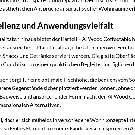
Substanz, Transparenz und Opazität. Der Tisch ist somit ni
ie ästhetischen Ansprüche anspruchsvoller Wohnräume erf
ellenz und Anwendungsvielfalt
alitäten hinaus bietet der Kartell – Al Wood Coffeetable 
tet ausreichend Platz für alltägliche Utensilien wie Fern
n Snacks und Getränke serviert werden. Die glatte Oberfläc
en Couchtisch zu einem praktischen Begleiter im täglichen
on sorgt für eine optimale Tischhöhe, die bequem vom Sofa 
erere Gegenstände sicher platziert werden können, ohne das
 Bauweise und ansprechender Form macht den Al Wood Cof
imensionalen Alternativen.
ll, dass er sich mühelos in verschiedene Wohnkonzepte inte
tilvolles Element in einem skandinavisch inspirierten Am