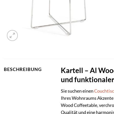
Kartell – Al Woo
BESCHREIBUNG
und funktionaler
Sie suchen einen
Couchtis
Ihres Wohnraums Akzente s
Wood Coffeetable, verchrom
Qualität und eine harmoni