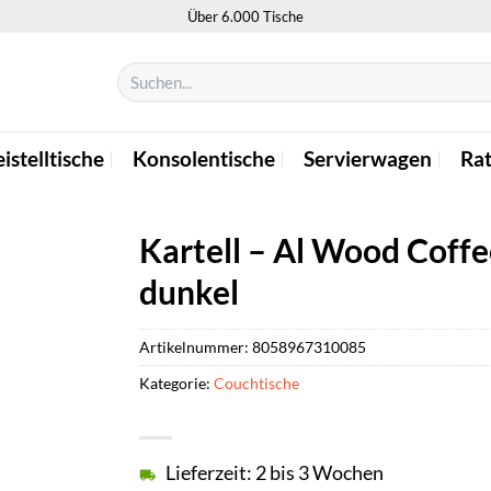
Über 6.000 Tische
Suchen
nach:
istelltische
Konsolentische
Servierwagen
Ra
Kartell – Al Wood Coffe
dunkel
Artikelnummer:
8058967310085
Kategorie:
Couchtische
Lieferzeit: 2 bis 3 Wochen