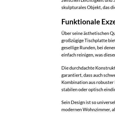
zwischen Leichtigkeit und 
skulpturales Objekt, das d
Funktionale Exz
Über seine ästhetischen Qu
großzügige Tischplatte bie
gesellige Runden, bei dene
einfach reinigen, was dies
Die durchdachte Konstrukti
garantiert, dass auch schw
Kombination aus robuster
stabilen oder optisch eind
Sein Design ist so universe
modernen Wohnzimmer, als s