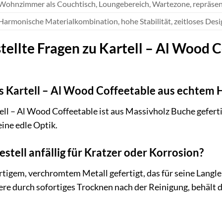
Wohnzimmer als Couchtisch, Loungebereich, Wartezone, repräse
Harmonische Materialkombination, hohe Stabilität, zeitloses Design,
tellte Fragen zu Kartell – Al Wood 
es Kartell – Al Wood Coffeetable aus echtem H
tell – Al Wood Coffeetable ist aus Massivholz Buche gefert
ine edle Optik.
stell anfällig für Kratzer oder Korrosion?
rtigem, verchromtem Metall gefertigt, das für seine Langle
dere durch sofortiges Trocknen nach der Reinigung, behält