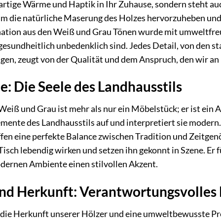
igartige Wärme und Haptik in Ihr Zuhause, sondern steht au
 um die natürliche Maserung des Holzes hervorzuheben und g
ation aus den Weiß und Grau Tönen wurde mit umweltfreun
esundheitlich unbedenklich sind. Jedes Detail, von den st
en, zeugt von der Qualität und dem Anspruch, den wir an 
: Die Seele des Landhausstils
Weiß und Grau ist mehr als nur ein Möbelstück; er ist ein
lemente des Landhausstils auf und interpretiert sie modern
ffen eine perfekte Balance zwischen Tradition und Zeitge
sch lebendig wirken und setzen ihn gekonnt in Szene. Er füg
dernen Ambiente einen stilvollen Akzent.
und Herkunft: Verantwortungsvolles
 die Herkunft unserer Hölzer und eine umweltbewusste Pr