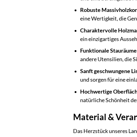
Robuste Massivholzkon
eine Wertigkeit, die Ge
Charaktervolle Holzma
ein einzigartiges Ausseh
Funktionale Stauräume
andere Utensilien, die S
Sanft geschwungene Li
und sorgen für eine ei
Hochwertige Oberfläc
natürliche Schönheit de
Material & Verar
Das Herzstück unseres Lan