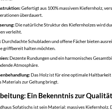
struktion:
Gefertigt aus 100% massivem Kiefernholz, versp
nerationen überdauert.
serung:
Die natürliche Struktur des Kiefernholzes wird d
en verleiht.
:
Durchdachte Schubladen und offene Fächer bieten ausrei
ie griffbereit halten möchten.
nien:
Dezente Rundungen und ein harmonisches Gesamtbil
nladende Atmosphäre.
henbehandlung:
Das Holz ist für eine optimale Haltbarkei
s Materials zur Geltung bringt.
beitung: Ein Bekenntnis zur Qualitä
dhaus Sofatischs ist sein Material: massives Kiefernholz