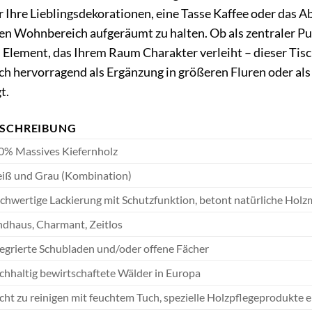
ür Ihre Lieblingsdekorationen, eine Tasse Kaffee oder das 
en Wohnbereich aufgeräumt zu halten. Ob als zentraler Pun
les Element, das Ihrem Raum Charakter verleiht – dieser Ti
uch hervorragend als Ergänzung in größeren Fluren oder al
t.
ESCHREIBUNG
0% Massives Kiefernholz
iß und Grau (Kombination)
chwertige Lackierung mit Schutzfunktion, betont natürliche Hol
ndhaus, Charmant, Zeitlos
tegrierte Schubladen und/oder offene Fächer
chhaltig bewirtschaftete Wälder in Europa
cht zu reinigen mit feuchtem Tuch, spezielle Holzpflegeprodukte