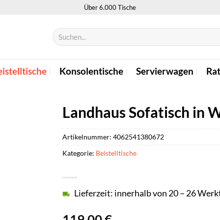
Über 6.000 Tische
Suchen
nach:
istelltische
Konsolentische
Servierwagen
Ra
Landhaus Sofatisch in 
Artikelnummer:
4062541380672
Kategorie:
Beistelltische
Lieferzeit: innerhalb von 20 – 26 Wer
119,00
€