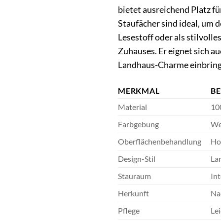
bietet ausreichend Platz f
Staufächer sind ideal, um d
Lesestoff oder als stilvol
Zuhauses. Er eignet sich a
Landhaus-Charme einbring
MERKMAL
B
Material
10
Farbgebung
We
Oberflächenbehandlung
Ho
Design-Stil
La
Stauraum
In
Herkunft
Na
Pflege
Lei