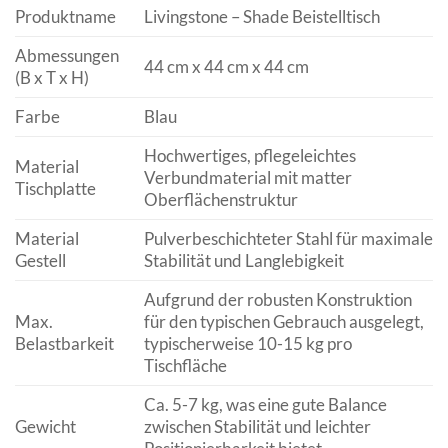
Produktname
Livingstone – Shade Beistelltisch
Abmessungen
44 cm x 44 cm x 44 cm
(B x T x H)
Farbe
Blau
Hochwertiges, pflegeleichtes
Material
Verbundmaterial mit matter
Tischplatte
Oberflächenstruktur
Material
Pulverbeschichteter Stahl für maximale
Gestell
Stabilität und Langlebigkeit
Aufgrund der robusten Konstruktion
Max.
für den typischen Gebrauch ausgelegt,
Belastbarkeit
typischerweise 10-15 kg pro
Tischfläche
Ca. 5-7 kg, was eine gute Balance
Gewicht
zwischen Stabilität und leichter