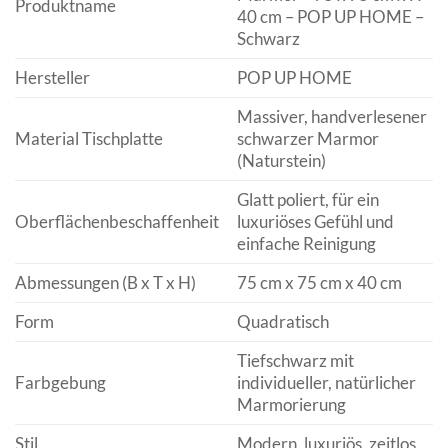
Produktname
40 cm – POP UP HOME –
Schwarz
Hersteller
POP UP HOME
Massiver, handverlesener
Material Tischplatte
schwarzer Marmor
(Naturstein)
Glatt poliert, für ein
Oberflächenbeschaffenheit
luxuriöses Gefühl und
einfache Reinigung
Abmessungen (B x T x H)
75 cm x 75 cm x 40 cm
Form
Quadratisch
Tiefschwarz mit
Farbgebung
individueller, natürlicher
Marmorierung
Stil
Modern, luxuriös, zeitlos