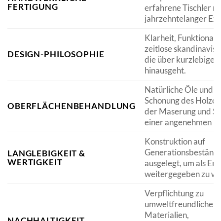
FERTIGUNG
erfahrene Tischler mi
jahrzehntelanger Exp
Klarheit, Funktionali
zeitlose skandinavisc
DESIGN-PHILOSOPHIE
die über kurzlebige 
hinausgeht.
Natürliche Öle und 
Schonung des Holzes
OBERFLÄCHENBEHANDLUNG
der Maserung und Sc
einer angenehmen Ha
Konstruktion auf
Generationsbeständi
LANGLEBIGKEIT &
WERTIGKEIT
ausgelegt, um als Er
weitergegeben zu we
Verpflichtung zu
umweltfreundlichen
Materialien,
NACHHALTIGKEIT