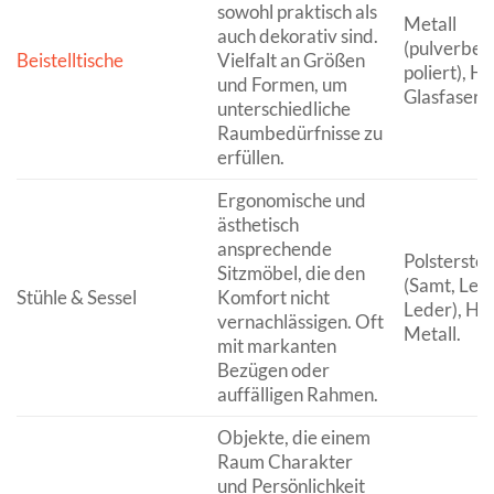
sowohl praktisch als
Metall
auch dekorativ sind.
(pulverbesc
Beistelltische
Vielfalt an Größen
poliert), Ho
und Formen, um
Glasfaser, 
unterschiedliche
Raumbedürfnisse zu
erfüllen.
Ergonomische und
ästhetisch
ansprechende
Polsterstof
Sitzmöbel, die den
(Samt, Lein
Stühle & Sessel
Komfort nicht
Leder), Hol
vernachlässigen. Oft
Metall.
mit markanten
Bezügen oder
auffälligen Rahmen.
Objekte, die einem
Raum Charakter
und Persönlichkeit