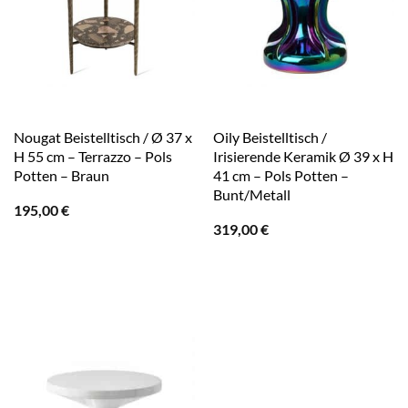
Nougat Beistelltisch / Ø 37 x
Oily Beistelltisch /
H 55 cm – Terrazzo – Pols
Irisierende Keramik Ø 39 x H
Potten – Braun
41 cm – Pols Potten –
Bunt/Metall
195,00
€
319,00
€