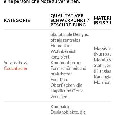
eine persönliche Note zu verleihen.
QUALITATIVER
MATERIA
KATEGORIE
SCHWERPUNKT /
(BEISPIEL
BESCHREIBUNG
Skulpturale Designs,
oft als zentrales
Element im
Massivholz
Wohnbereich
(Nussbaum,
konzipiert.
Metall (Me
Sofatische &
Kombination aus
Stahl), Glas
Couchtische
Formschönheit und
(Klarglas,
praktischer
Rauchglas)
Funktion.
Marmor, K
Oberflächen, die
Haptik und Optik
vereinen.
Kompakte
Designobjekte, die