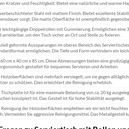
en Kratzer und Feuchtigkeit. Bietet eine natürliche und warme Ha
verbeschichteter Stahl mit mattem Finish. Bietet exzellente Stabil
ensdauer sorgt. Die matte Oberfläche ist unempfindlich gegenüb
r leichtgängige Doppelrollen mit Gummierung. Ermöglichen eine
d arretierbar, um den Tisch sicher an Ort und Stelle zu fixieren.
ziell geformte Aussparungen im oberen Bereich des Serviertisches, 
ndardformat ermöglichen. Die Tiefe und Form verhindern ein leich
 60 cm x 40 cm x 85 cm. Diese Abmessungen bieten eine großzügige
 ergonomisch gestaltet für bequemes Servieren und Arbeiten.
 Holzoberflächen sind mehrfach versiegelt, um sie gegen alltägli
tzer zu schützen. Dies erleichtert die Reinigung erheblich.
 Tischplatte ist für eine maximale Belastung von ca. 20 kg ausgel
schen konzipiert ist. Das Gestell ist für hohe Stabilität ausgelegt.
 Reinigung der Holzoberflächen empfehlen wir ein leicht feucht
h. Vermeiden Sie aggressive Reinigungsmittel. Das Metallgestell 