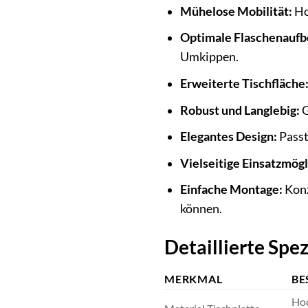
Mühelose Mobilität:
Ho
Optimale Flaschenauf
Umkippen.
Erweiterte Tischfläche
Robust und Langlebig:
G
Elegantes Design:
Passt
Vielseitige Einsatzmögl
Einfache Montage:
Konz
können.
Detaillierte Spe
MERKMAL
BE
Hoc