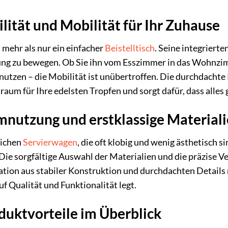
lität und Mobilität für Ihr Zuhause
t mehr als nur ein einfacher
Beistelltisch
. Seine integriert
g zu bewegen. Ob Sie ihn vom Esszimmer in das Wohnzimme
 nutzen – die Mobilität ist unübertroffen. Die durchdachte
aum für Ihre edelsten Tropfen und sorgt dafür, dass alles g
mnutzung und erstklassige Material
lichen
Servierwagen
, die oft klobig und wenig ästhetisch s
ie sorgfältige Auswahl der Materialien und die präzise Ve
tion aus stabiler Konstruktion und durchdachten Details 
f Qualität und Funktionalität legt.
uktvorteile im Überblick