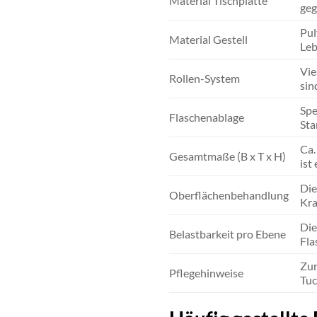
Material Tischplatte
geg
Pul
Material Gestell
Leb
Vie
Rollen-System
sin
Spe
Flaschenablage
Sta
Ca.
Gesamtmaße (B x T x H)
ist
Die
Oberflächenbehandlung
Kra
Die
Belastbarkeit pro Ebene
Fla
Zur
Pflegehinweise
Tuc