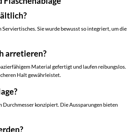
nd Flaschenablage
ältlich?
n Serviertisches. Sie wurde bewusst so integriert, um die
ch arretieren?
apazierfähigem Material gefertigt und laufen reibungslos.
icheren Halt gewährleistet.
lage?
em Durchmesser konzipiert. Die Aussparungen bieten
werden?