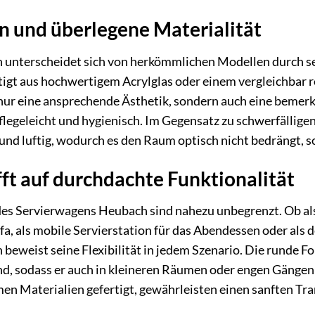
n und überlegene Materialität
unterscheidet sich von herkömmlichen Modellen durch sei
ertigt aus hochwertigem Acrylglas oder einem vergleichbar 
nur eine ansprechende Ästhetik, sondern auch eine bemerk
flegeleicht und hygienisch. Im Gegensatz zu schwerfällige
und luftig, wodurch es den Raum optisch nicht bedrängt, s
ifft auf durchdachte Funktionalität
es Servierwagens Heubach sind nahezu unbegrenzt. Ob als
a, als mobile Servierstation für das Abendessen oder als 
n beweist seine Flexibilität in jedem Szenario. Die rund
d, sodass er auch in kleineren Räumen oder engen Gängen 
men Materialien gefertigt, gewährleisten einen sanften T