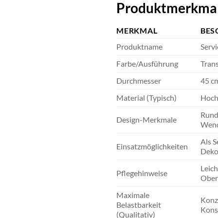
Produktmerkmal
MERKMAL
BES
Produktname
Serv
Farbe/Ausführung
Trans
Durchmesser
45 c
Material (Typisch)
Hoch
Runde
Design-Merkmale
Wend
Als S
Einsatzmöglichkeiten
Deko
Leich
Pflegehinweise
Ober
Maximale
Konzi
Belastbarkeit
Konst
(Qualitativ)