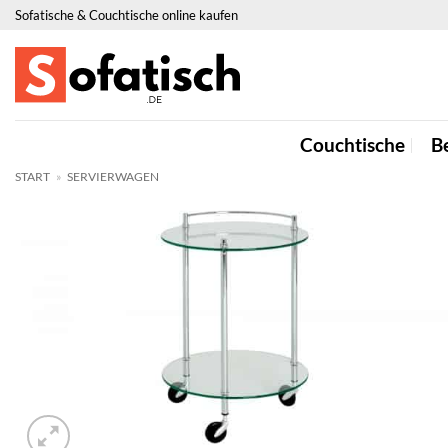
Zum
Sofatische & Couchtische online kaufen
Inhalt
springen
Couchtische
Be
START
»
SERVIERWAGEN