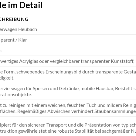
e im Detail
CHREIBUNG
ierwagen Heubach
parent / Klar
m
wertiges Acrylglas oder vergleichbarer transparenter Kunststof
 Form, schwebendes Erscheinungsbild durch transparente Gestaltu
igkeit.
ervierwagen für Speisen und Getränke, mobile Hausbar, Beistellti
rationsobjekte.
t zu reinigen mit einem weichen, feuchten Tuch und mildem Reini
flächen. Regelmäßiges Abwischen verhindert Staubansammlunge
piert für den sicheren Transport und die Präsentation von typisc
ruktion gewährleistet eine robuste Stabilität bei sachgemäßer N