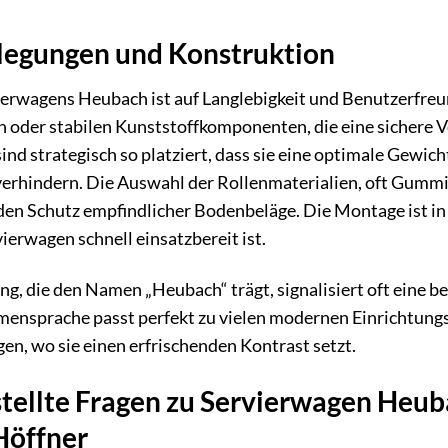
legungen und Konstruktion
erwagens Heubach ist auf Langlebigkeit und Benutzerfreun
 oder stabilen Kunststoffkomponenten, die eine sichere 
sind strategisch so platziert, dass sie eine optimale Gew
 verhindern. Die Auswahl der Rollenmaterialien, oft Gummi 
en Schutz empfindlicher Bodenbeläge. Die Montage ist in 
ierwagen schnell einsatzbereit ist.
g, die den Namen „Heubach“ trägt, signalisiert oft eine b
rmensprache passt perfekt zu vielen modernen Einrichtungss
n, wo sie einen erfrischenden Kontrast setzt.
tellte Fragen zu Servierwagen Heuba
Höffner