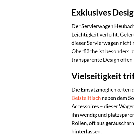
Exklusives Desig
Der Servierwagen Heubach 
Leichtigkeit verleiht. Gef
dieser Servierwagen nicht 
Oberfläche ist besonders p
transparente Design offen 
Vielseitigkeit tr
Die Einsatzmöglichkeiten d
Beistelltisch
neben dem Sof
Accessoires – dieser Wage
ihn wendig und platzsparen
Rollen, oft aus geräuschar
hinterlassen.