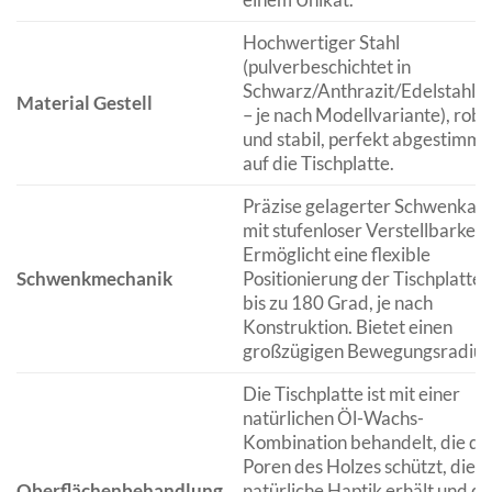
Hochwertiger Stahl
(pulverbeschichtet in
Schwarz/Anthrazit/Edelstahlop
Material Gestell
– je nach Modellvariante), robu
und stabil, perfekt abgestimmt
auf die Tischplatte.
Präzise gelagerter Schwenkar
mit stufenloser Verstellbarkeit.
Ermöglicht eine flexible
Schwenkmechanik
Positionierung der Tischplatte
bis zu 180 Grad, je nach
Konstruktion. Bietet einen
großzügigen Bewegungsradius
Die Tischplatte ist mit einer
natürlichen Öl-Wachs-
Kombination behandelt, die di
Poren des Holzes schützt, die
Oberflächenbehandlung
natürliche Haptik erhält und di