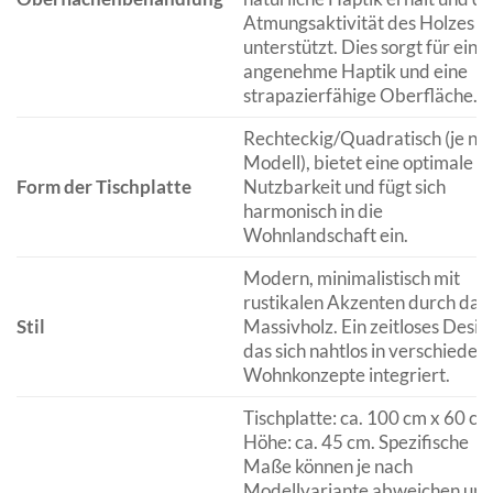
Atmungsaktivität des Holzes
unterstützt. Dies sorgt für eine
angenehme Haptik und eine
strapazierfähige Oberfläche.
Rechteckig/Quadratisch (je na
Modell), bietet eine optimale
Form der Tischplatte
Nutzbarkeit und fügt sich
harmonisch in die
Wohnlandschaft ein.
Modern, minimalistisch mit
rustikalen Akzenten durch das
Stil
Massivholz. Ein zeitloses Desig
das sich nahtlos in verschieden
Wohnkonzepte integriert.
Tischplatte: ca. 100 cm x 60 cm
Höhe: ca. 45 cm. Spezifische
Maße können je nach
Modellvariante abweichen un