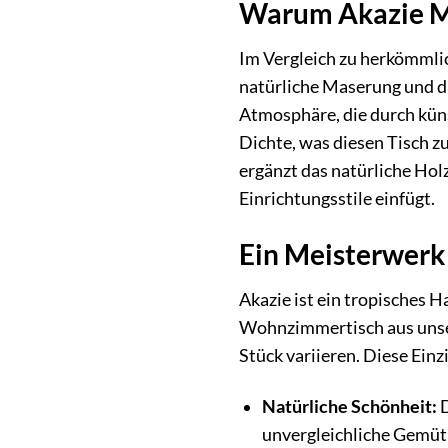
Warum Akazie Ma
Im Vergleich zu herkömmlic
natürliche Maserung und d
Atmosphäre, die durch küns
Dichte, was diesen Tisch z
ergänzt das natürliche Hol
Einrichtungsstile einfügt.
Ein Meisterwerk
Akazie ist ein tropisches 
Wohnzimmertisch aus unsere
Stück variieren. Diese Ein
Natürliche Schönheit:
D
unvergleichliche Gemütl