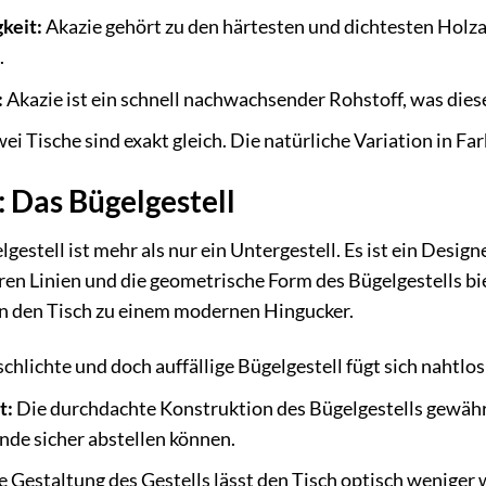
keit:
Akazie gehört zu den härtesten und dichtesten Holzar
.
:
Akazie ist ein schnell nachwachsender Rohstoff, was die
ei Tische sind exakt gleich. Die natürliche Variation in F
: Das Bügelgestell
gestell ist mehr als nur ein Untergestell. Es ist ein Design
laren Linien und die geometrische Form des Bügelgestells b
 den Tisch zu einem modernen Hingucker.
chlichte und doch auffällige Bügelgestell fügt sich naht
t:
Die durchdachte Konstruktion des Bügelgestells gewährl
nde sicher abstellen können.
e Gestaltung des Gestells lässt den Tisch optisch weniger 