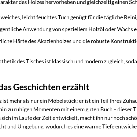
harakter des Holzes hervorheben und gleichzeitig einen Sc
 weiches, leicht feuchtes Tuch genügt für die tägliche Rein
gentliche Anwendung von speziellem Holzöl oder Wachs erh
liche Härte des Akazienholzes und die robuste Konstruktio
thetik des Tisches ist klassisch und modern zugleich, soda
das Geschichten erzählt
 ist mehr als nur ein Möbelstück; er ist ein Teil Ihres Zuha
hin zu ruhigen Momenten mit einem guten Buch – dieser 
e sich im Laufe der Zeit entwickelt, macht ihn nur noch sc
icht und Umgebung, wodurch es eine warme Tiefe entwickelt