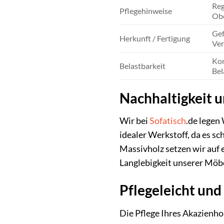
Reg
Pflegehinweise
Obe
Gef
Herkunft / Fertigung
Ver
Kon
Belastbarkeit
Bel
Nachhaltigkeit 
Wir bei
Sofatisch
.de legen
idealer Werkstoff, da es 
Massivholz setzen wir auf
Langlebigkeit unserer Möb
Pflegeleicht und
Die Pflege Ihres Akazienhol