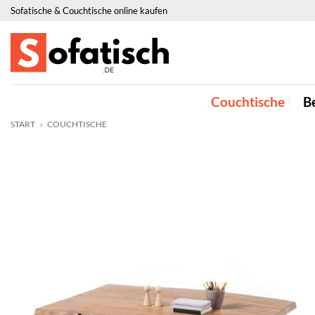
Zum
Sofatische & Couchtische online kaufen
Inhalt
springen
Couchtische
Be
START
»
COUCHTISCHE