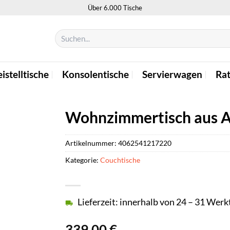
Über 6.000 Tische
Suchen
nach:
istelltische
Konsolentische
Servierwagen
Ra
Wohnzimmertisch aus Ak
Artikelnummer:
4062541217220
Kategorie:
Couchtische
Lieferzeit: innerhalb von 24 – 31 Wer
339,00
€