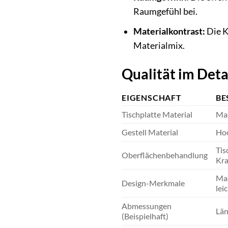
Raumgefühl bei.
Materialkontrast:
Die K
Materialmix.
Qualität im Deta
EIGENSCHAFT
BE
Tischplatte Material
Mas
Gestell Material
Hoc
Tis
Oberflächenbehandlung
Kra
Mas
Design-Merkmale
lei
Abmessungen
Län
(Beispielhaft)