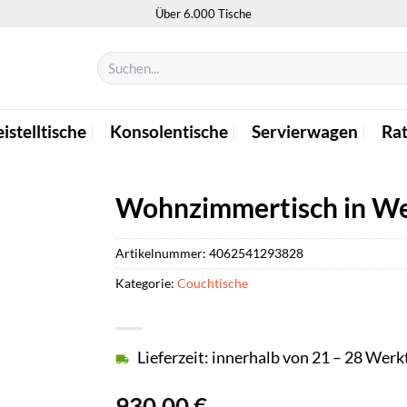
Über 6.000 Tische
Suchen
nach:
istelltische
Konsolentische
Servierwagen
Ra
Wohnzimmertisch in Wei
Artikelnummer:
4062541293828
Kategorie:
Couchtische
Lieferzeit: innerhalb von 21 – 28 Wer
930,00
€