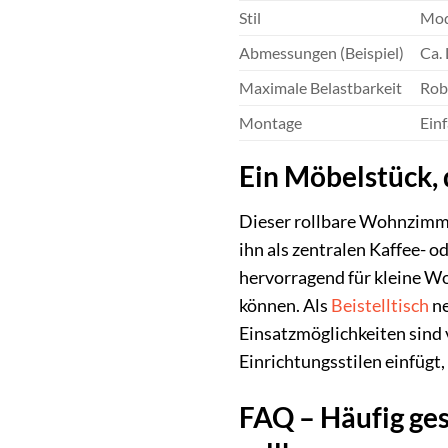
Stil
Mode
Abmessungen (Beispiel)
Ca.
Maximale Belastbarkeit
Rob
Montage
Ein
Ein Möbelstück, 
Dieser rollbare Wohnzimmer
ihn als zentralen Kaffee- o
hervorragend für kleine Wo
können. Als
Beistelltisch
ne
Einsatzmöglichkeiten sind v
Einrichtungsstilen einfügt
FAQ – Häufig ge