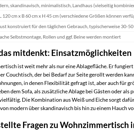
rn, skandinavisch, minimalistisch, Landhaus (vielseitig kombinie
 L 120 cm x B 60 cm x H 45 cm (verschiedene Größen können verfü
ust konstruiert für den täglichen Gebrauch, typischerweise 30-5
fache Selbstmontage, Rollen und ggf. Beine werden montiert
das mitdenkt: Einsatzmöglichkeiten
tisch ist weit mehr als nur eine Ablagefläche. Er fungier
der Couchtisch, der bei Bedarf zur Seite gerollt werden ka
hnungen, in denen Flexibilität gefragt ist, aber auch für 
ben dem Sofa, als zusätzliche Ablage bei Gästen oder als p
ielfältig. Die Kombination aus Weiß und Eiche sorgt dafür,
, von modern über skandinavisch bis hin zu einem Hauch v
stellte Fragen zu Wohnzimmertisch i