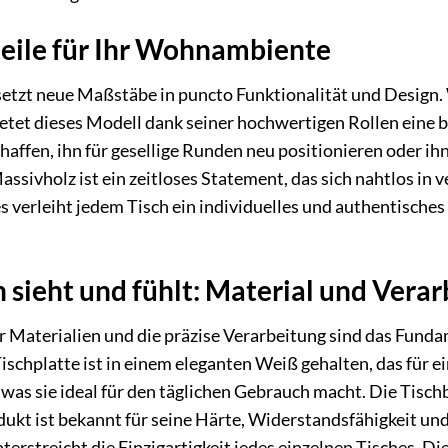
teile für Ihr Wohnambiente
etzt neue Maßstäbe in puncto Funktionalität und Desig
etet dieses Modell dank seiner hochwertigen Rollen eine be
chaffen, ihn für gesellige Runden neu positionieren oder i
ivholz ist ein zeitloses Statement, das sich nahtlos in ve
verleiht jedem Tisch ein individuelles und authentisches 
n sieht und fühlt: Material und Vera
r Materialien und die präzise Verarbeitung sind das Fundam
chplatte ist in einem eleganten Weiß gehalten, das für e
, was sie ideal für den täglichen Gebrauch macht. Die Tisc
dukt ist bekannt für seine Härte, Widerstandsfähigkeit un
erstreicht die Einzigartigkeit jedes einzelnen Tisches. 