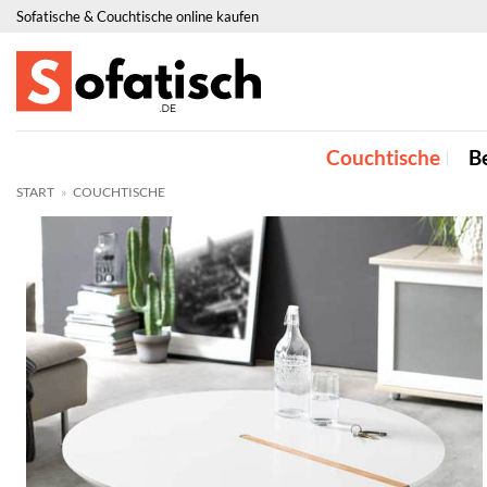
Zum
Sofatische & Couchtische online kaufen
Inhalt
springen
Couchtische
Be
START
»
COUCHTISCHE