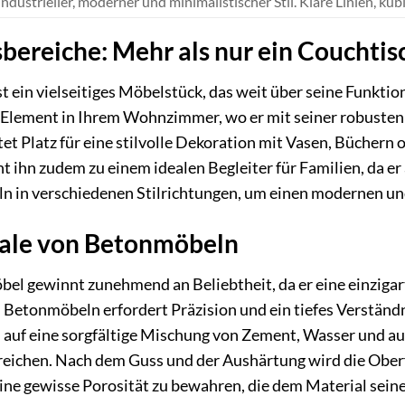
Industrieller, moderner und minimalistischer Stil. Klare Linien, k
ereiche: Mehr als nur ein Couchtis
 ein vielseitiges Möbelstück, das weit über seine Funktion
 Element in Ihrem Wohnzimmer, wo er mit seiner robusten 
tet Platz für eine stilvolle Dekoration mit Vasen, Büchern
 ihn zudem zu einem idealen Begleiter für Familien, da e
eln in verschiedenen Stilrichtungen, um einen modernen u
ale von Betonmöbeln
bel gewinnt zunehmend an Beliebtheit, da er eine einziga
n Betonmöbeln erfordert Präzision und ein tiefes Verständn
 auf eine sorgfältige Mischung von Zement, Wasser und a
rreichen. Nach dem Guss und der Aushärtung wird die Oberf
eine gewisse Porosität zu bewahren, die dem Material seine