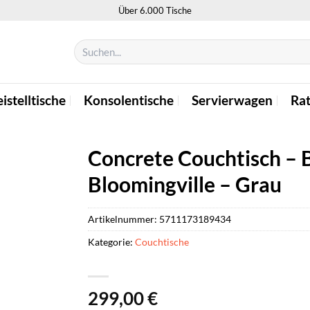
Über 6.000 Tische
Suchen
nach:
istelltische
Konsolentische
Servierwagen
Ra
Concrete Couchtisch – B
Bloomingville – Grau
Artikelnummer:
5711173189434
Kategorie:
Couchtische
299,00
€