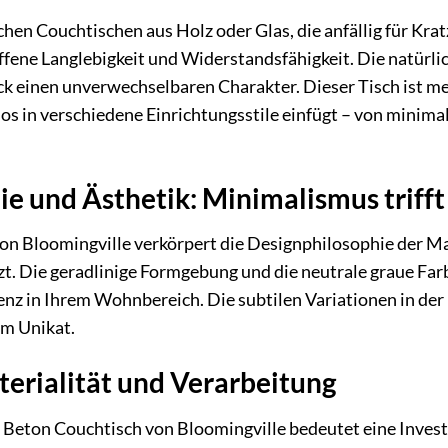
hen Couchtischen aus Holz oder Glas, die anfällig für Kra
fene Langlebigkeit und Widerstandsfähigkeit. Die natürli
k einen unverwechselbaren Charakter. Dieser Tisch ist mehr
los in verschiedene Einrichtungsstile einfügt – von minimal
e und Ästhetik: Minimalismus trifft
n Bloomingville verkörpert die Designphilosophie der Mark
t. Die geradlinige Formgebung und die neutrale graue Far
enz in Ihrem Wohnbereich. Die subtilen Variationen in der 
em Unikat.
erialität und Verarbeitung
 Beton Couchtisch von Bloomingville bedeutet eine Invest