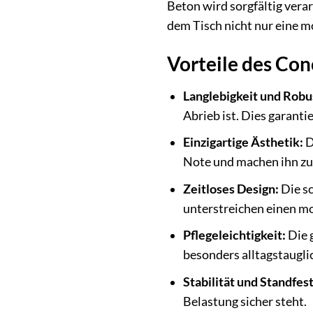
Beton wird sorgfältig vera
dem Tisch nicht nur eine 
Vorteile des Con
Langlebigkeit und Robu
Abrieb ist. Dies garanti
Einzigartige Ästhetik:
D
Note und machen ihn zu
Zeitloses Design:
Die sc
unterstreichen einen mo
Pflegeleichtigkeit:
Die g
besonders alltagstaugli
Stabilität und Standfest
Belastung sicher steht.