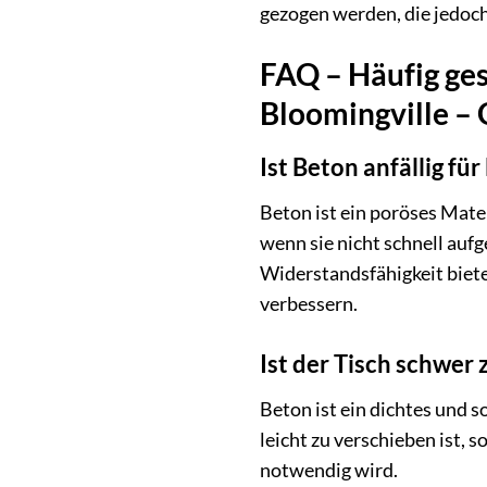
gezogen werden, die jedoch 
FAQ – Häufig ges
Bloomingville –
Ist Beton anfällig für
Beton ist ein poröses Mate
wenn sie nicht schnell auf
Widerstandsfähigkeit biete
verbessern.
Ist der Tisch schwer
Beton ist ein dichtes und s
leicht zu verschieben ist, 
notwendig wird.