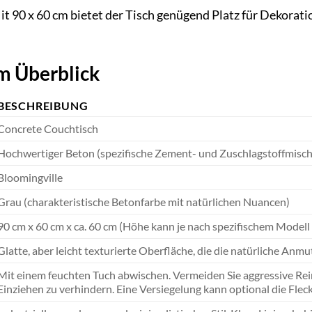
t 90 x 60 cm bietet der Tisch genügend Platz für Dekoratio
m Überblick
BESCHREIBUNG
Concrete Couchtisch
Hochwertiger Beton (spezifische Zement- und Zuschlagstoffmischu
Bloomingville
Grau (charakteristische Betonfarbe mit natürlichen Nuancen)
90 cm x 60 cm x ca. 60 cm (Höhe kann je nach spezifischem Modell l
Glatte, aber leicht texturierte Oberfläche, die die natürliche Anmu
Mit einem feuchten Tuch abwischen. Vermeiden Sie aggressive Rei
Einziehen zu verhindern. Eine Versiegelung kann optional die Flec