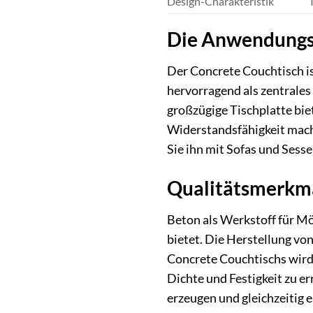
Design-Charakteristik
Die Anwendungsb
Der Concrete Couchtisch ist
hervorragend als zentrales
großzügige Tischplatte bie
Widerstandsfähigkeit macht
Sie ihn mit Sofas und Sess
Qualitätsmerkm
Beton als Werkstoff für Mö
bietet. Die Herstellung vo
Concrete Couchtischs wird
Dichte und Festigkeit zu e
erzeugen und gleichzeitig 