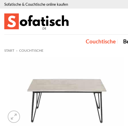
Zum
Sofatische & Couchtische online kaufen
Inhalt
springen
Couchtische
Be
START
»
COUCHTISCHE