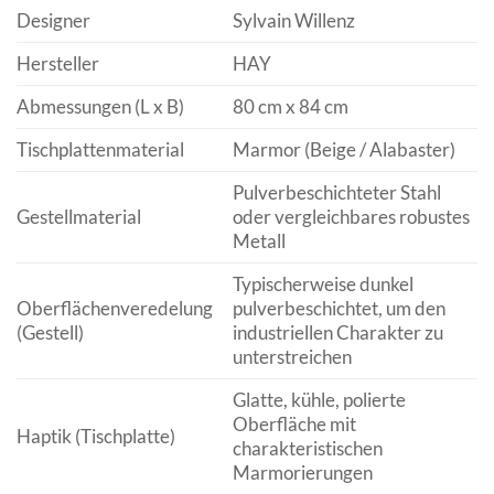
Designer
Sylvain Willenz
Hersteller
HAY
Abmessungen (L x B)
80 cm x 84 cm
Tischplattenmaterial
Marmor (Beige / Alabaster)
Pulverbeschichteter Stahl
Gestellmaterial
oder vergleichbares robustes
Metall
Typischerweise dunkel
Oberflächenveredelung
pulverbeschichtet, um den
(Gestell)
industriellen Charakter zu
unterstreichen
Glatte, kühle, polierte
Oberfläche mit
Haptik (Tischplatte)
charakteristischen
Marmorierungen