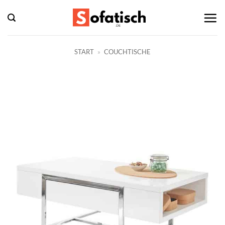
Zum
Inhalt
springen
START
»
COUCHTISCHE