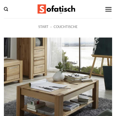
Zum
Inhalt
springen
START
»
COUCHTISCHE