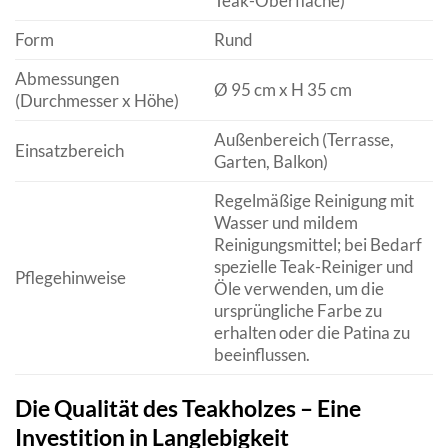
Teak-Oberfläche)
Form
Rund
Abmessungen
Ø 95 cm x H 35 cm
(Durchmesser x Höhe)
Außenbereich (Terrasse,
Einsatzbereich
Garten, Balkon)
Regelmäßige Reinigung mit
Wasser und mildem
Reinigungsmittel; bei Bedarf
spezielle Teak-Reiniger und
Pflegehinweise
Öle verwenden, um die
ursprüngliche Farbe zu
erhalten oder die Patina zu
beeinflussen.
Die Qualität des Teakholzes – Eine
Investition in Langlebigkeit